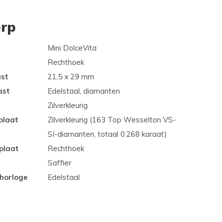
rp
Mini DolceVita
Rechthoek
ast
21,5 x 29 mm
ast
Edelstaal, diamanten
Zilverkleurig
plaat
Zilverkleurig (163 Top Wesselton VS-
SI-diamanten, totaal 0.268 karaat)
plaat
Rechthoek
Saffier
 horloge
Edelstaal