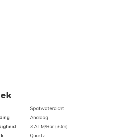
iek
Spatwaterdicht
ding
Analoog
digheid
3 ATM/Bar (30m)
rk
Quartz