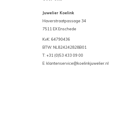
Juwelier Koelink
Haverstraatpassage 34
7511 EX Enschede
KvK: 64790436
BTW: NL824242828B01
T: +31 (0)53 433 09 00
E:
klantenservice@koelinkjuwelier.nl