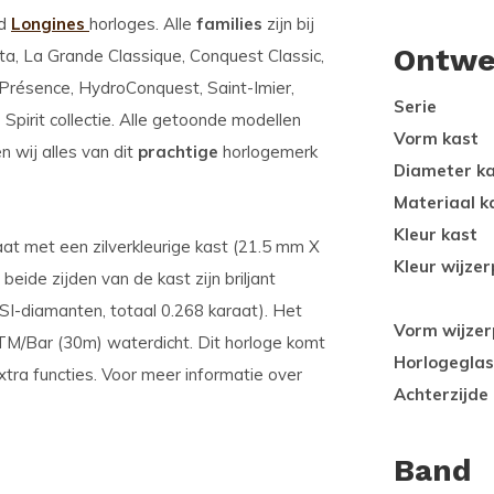
od
Longines
horloges. Alle
families
zijn bij
Ontwe
a, La Grande Classique, Conquest Classic,
 Présence, HydroConquest, Saint-Imier,
Serie
pirit collectie. Alle getoonde modellen
Vorm kast
 wij alles van dit
prachtige
horlogemerk
Diameter k
Materiaal k
Kleur kast
aat met een zilverkleurige kast (21.5 mm X
Kleur wijzer
eide zijden van de kast zijn briljant
-diamanten, totaal 0.268 karaat). Het
Vorm wijzer
ATM/Bar (30m) waterdicht. Dit horloge komt
Horlogeglas
xtra functies. Voor meer informatie over
Achterzijde
Band