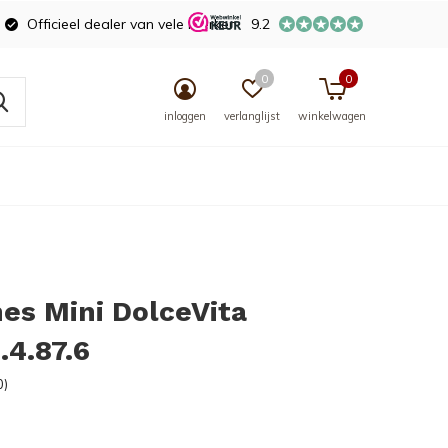
Officieel dealer van vele merken
9.2
0
0
inloggen
verlanglijst
winkelwagen
es Mini DolceVita
.4.87.6
0)