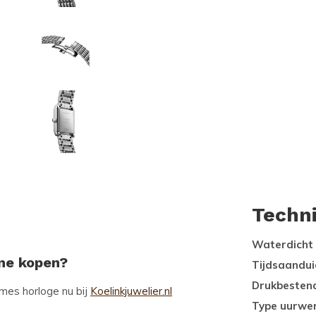
Techn
Waterdicht
ine kopen?
Tijdsaandui
Drukbesten
mes horloge nu bij
Koelinkjuwelier.nl
Type uurwe