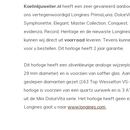
Koelinkjuwelier.nl
heeft een zeer gevarieerd aanb
ons vertegenwoordigd Longines PrimaLuna, DolceVit
Symphonette, Elegant, Master Collection, Conquest,
evidenza, Record, Heritage en de nieuwste Longines S
kunnen wij direct uit
voorraad
leveren. Tevens kunnen
voor u bestellen. Dit horloge heeft 2 jaar garantie.
Dit horloge heeft een zilverkleurige analoge wijzerpl
29 mm diameter) en is voorzien van saffier glas. Aan b
geslepen diamanten gezet (163 Top Wesselton VS-SI
horloge is voorzien van een quartz uurwerk en is 3 
uit de Mini DolceVita serie. Het horloge heeft geen e
Longines gaat u naar
www.longines.com.