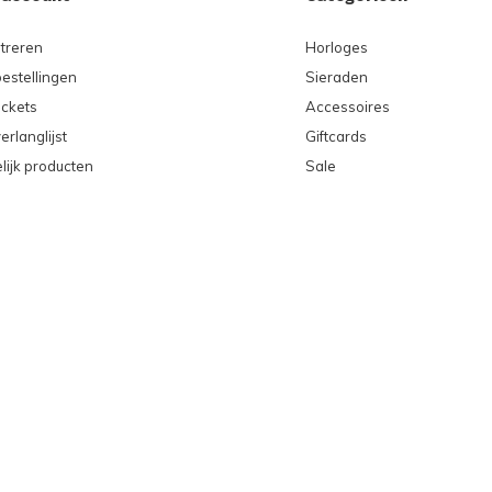
treren
Horloges
bestellingen
Sieraden
ickets
Accessoires
erlanglijst
Giftcards
lijk producten
Sale