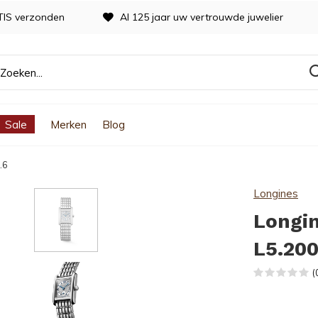
TIS verzonden
Al 125 jaar uw vertrouwde juwelier
Sale
Merken
Blog
.6
Longines
Longin
L5.200
(