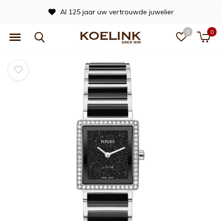
Al 125 jaar uw vertrouwde juwelier
0
0