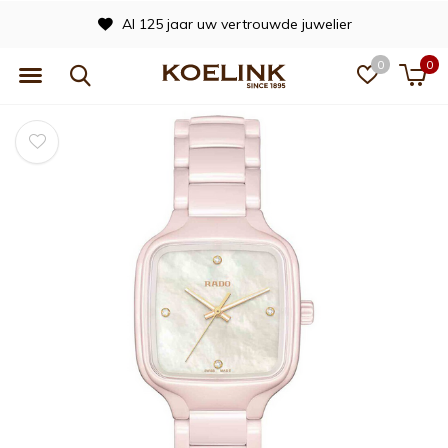
Al 125 jaar uw vertrouwde juwelier
0
0