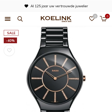
Al 125 jaar uw vertrouwde juwelier
0
0
SALE
-40%