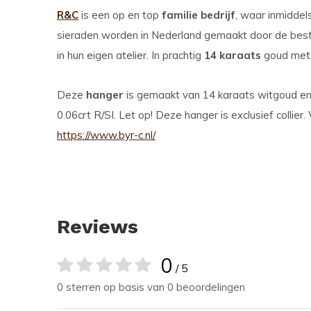
R&C
is een op en top
familie bedrijf
, waar inmiddel
sieraden worden in Nederland gemaakt door de best
in hun eigen atelier. In prachtig
14 karaats
goud met
Deze
hanger
is gemaakt van 14 karaats witgoud en 
0.06crt R/SI. Let op! Deze hanger is exclusief collie
https://www.byr-c.nl/
Reviews
0
/ 5
0 sterren op basis van 0 beoordelingen