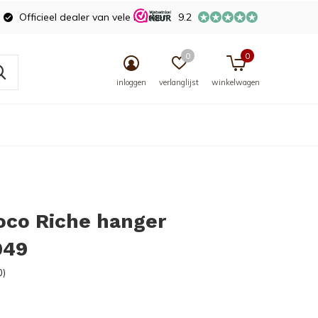
Officieel dealer van vele merken
9.2
0
0
inloggen
verlanglijst
winkelwagen
oco Riche hanger
049
0)