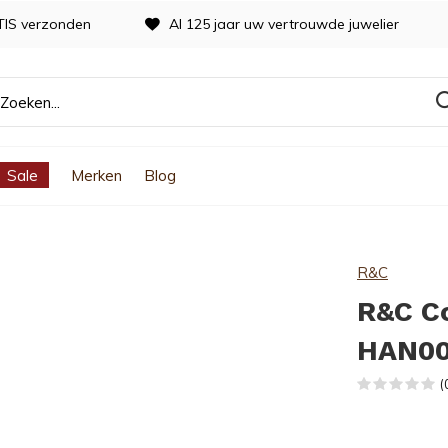
TIS verzonden
Al 125 jaar uw vertrouwde juwelier
Sale
Merken
Blog
R&C
R&C C
HAN0
(