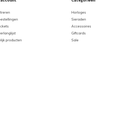
 account
Categorieën
treren
Horloges
bestellingen
Sieraden
ickets
Accessoires
erlanglijst
Giftcards
lijk producten
Sale