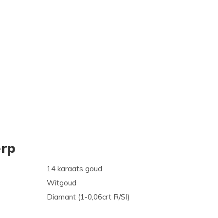
rp
14 karaats goud
Witgoud
Diamant (1-0,06crt R/SI)