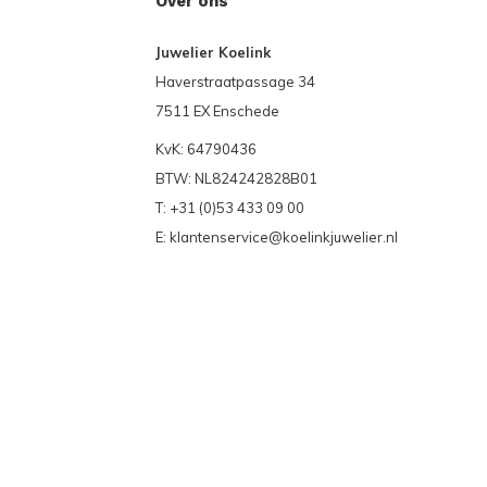
Over ons
Juwelier Koelink
Haverstraatpassage 34
7511 EX Enschede
KvK: 64790436
BTW: NL824242828B01
T: +31 (0)53 433 09 00
E:
klantenservice@koelinkjuwelier.nl