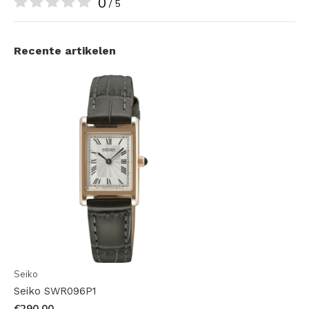
0
/ 5
Recente artikelen
Seiko
Seiko SWR096P1
€290,00