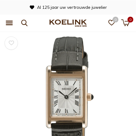
Al 125 jaar uw vertrouwde juwelier
0
0