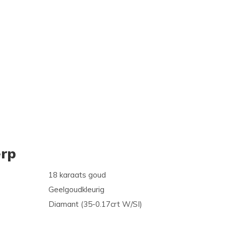
rp
18 karaats goud
Geelgoudkleurig
Diamant (35-0.17crt W/SI)