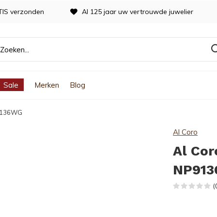
TIS verzonden
Al 125 jaar uw vertrouwde juwelier
Sale
Merken
Blog
P9136WG
Al Coro
Al Cor
NP91
(