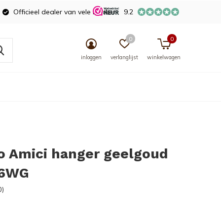
Officieel dealer van vele merken
9.2
0
0
inloggen
verlanglijst
winkelwagen
o Amici hanger geelgoud
36WG
0)