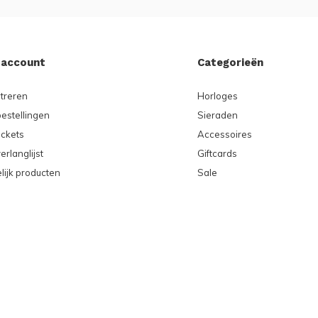
 account
Categorieën
treren
Horloges
bestellingen
Sieraden
ickets
Accessoires
erlanglijst
Giftcards
lijk producten
Sale