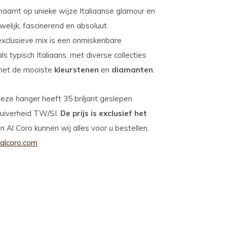
ichaamt op unieke wijze Italiaanse glamour en
ouwelijk, fascinerend en absoluut
lusieve mix is ​​een onmiskenbare
 typisch Italiaans, met diverse collecties
et de mooiste
kleurstenen
en
diamanten
.
ze hanger heeft 35 briljant geslepen
zuiverheid TW/SI.
De prijs is exclusief het
an Al Coro kunnen wij alles voor u bestellen.
alcoro.com