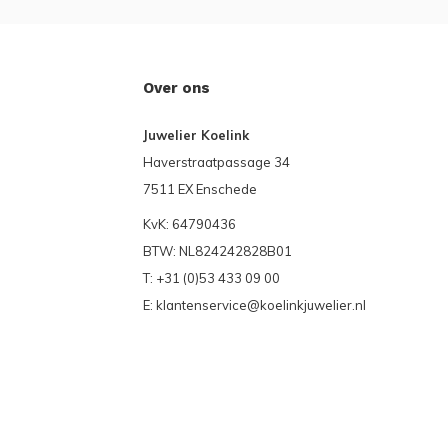
Over ons
Juwelier Koelink
Haverstraatpassage 34
7511 EX Enschede
KvK: 64790436
BTW: NL824242828B01
T: +31 (0)53 433 09 00
E:
klantenservice@koelinkjuwelier.nl