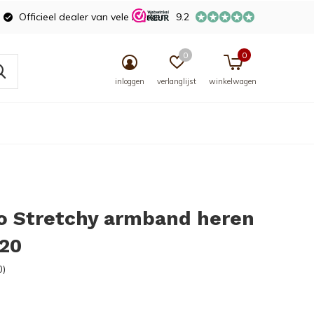
Officieel dealer van vele merken
9.2
0
0
inloggen
verlanglijst
winkelwagen
o Stretchy armband heren
20
0)