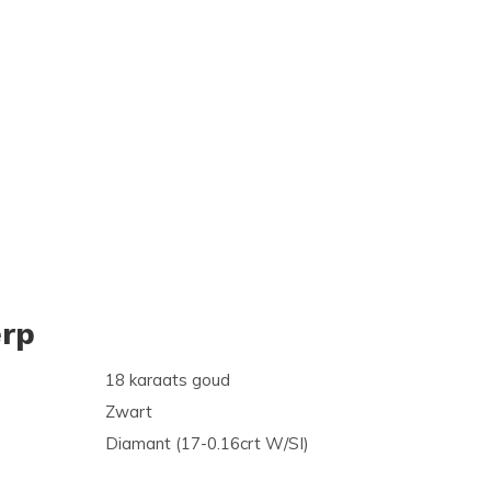
rp
18 karaats goud
Zwart
Diamant (17-0.16crt W/SI)