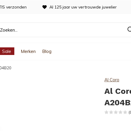
TIS verzonden
Al 125 jaar uw vertrouwde juwelier
Sale
Merken
Blog
204B20
Al Coro
Al Cor
A204B
(