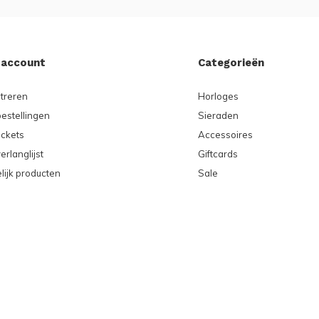
 account
Categorieën
treren
Horloges
bestellingen
Sieraden
ickets
Accessoires
erlanglijst
Giftcards
lijk producten
Sale