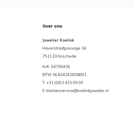
Over ons
Juwelier Koelink
Haverstraatpassage 34
7511 EX Enschede
KvK: 64790436
BTW: NL824242828B01
T: +31 (0)53 433 09 00
E:
klantenservice@koelinkjuwelier.nl