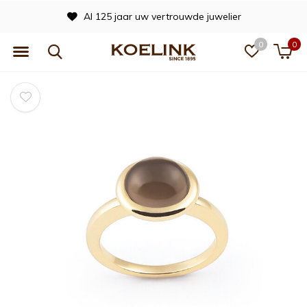
Al 125 jaar uw vertrouwde juwelier
0
0