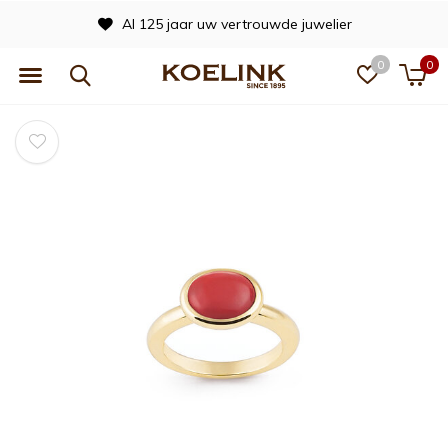
Al 125 jaar uw vertrouwde juwelier
0
0