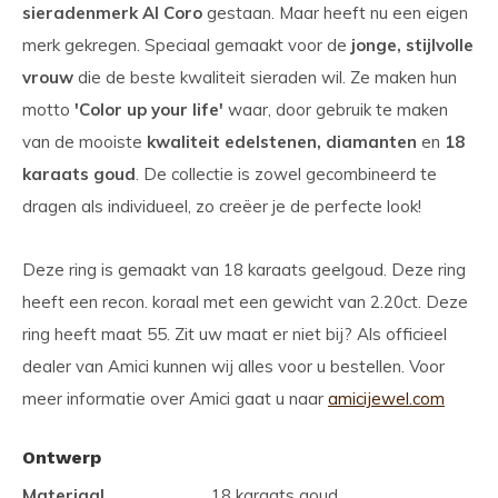
sieradenmerk Al Coro
gestaan. Maar heeft nu een eigen
merk gekregen. Speciaal gemaakt voor de
jonge, stijlvolle
vrouw
die de beste kwaliteit sieraden wil. Ze maken hun
motto
'Color up your life'
waar, door gebruik te maken
van de mooiste
kwaliteit edelstenen, diamanten
en
18
karaats goud
. De collectie is zowel gecombineerd te
dragen als individueel, zo creëer je de perfecte look!
Deze ring is gemaakt van 18 karaats geelgoud. Deze ring
heeft een recon. koraal met een gewicht van 2.20ct. Deze
ring heeft maat 55. Zit uw maat er niet bij? Als officieel
dealer van Amici kunnen wij alles voor u bestellen. Voor
meer informatie over Amici gaat u naar
amicijewel.com
Ontwerp
Materiaal
18 karaats goud