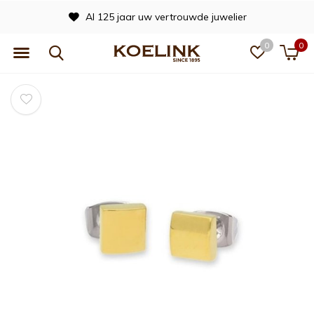
Al 125 jaar uw vertrouwde juwelier
0
0