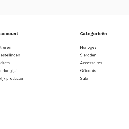
 account
Categorieën
treren
Horloges
bestellingen
Sieraden
ickets
Accessoires
erlanglijst
Giftcards
lijk producten
Sale