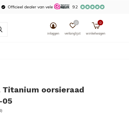
Officieel dealer van vele merken
9.2
0
0
inloggen
verlanglijst
winkelwagen
 Titanium oorsieraad
-05
0)