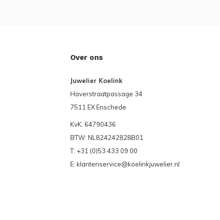
Over ons
Juwelier Koelink
Haverstraatpassage 34
7511 EX Enschede
KvK: 64790436
BTW: NL824242828B01
T: +31 (0)53 433 09 00
E:
klantenservice@koelinkjuwelier.nl