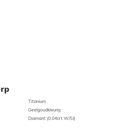
rp
Titanium
Geelgoudkleurig
Diamant (0.04crt W/SI)