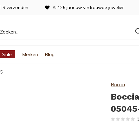
TIS verzonden
Al 125 jaar uw vertrouwde juwelier
Sale
Merken
Blog
05
Boccia
Boccia
05045
(