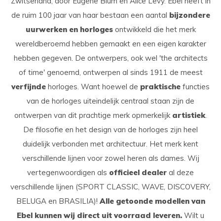
Zwitserland, door Eugene Blum en Alice Levy. Ebel heeft in
de ruim 100 jaar van haar bestaan een aantal
bijzondere
uurwerken en horloges
ontwikkeld die het merk
wereldberoemd hebben gemaakt en een eigen karakter
hebben gegeven. De ontwerpers, ook wel 'the architects
of time' genoemd, ontwerpen al sinds 1911 de meest
verfijnde
horloges. Want hoewel de
praktische
functies
van de horloges uiteindelijk centraal staan zijn de
ontwerpen van dit prachtige merk opmerkelijk
artistiek
.
De filosofie en het design van de horloges zijn heel
duidelijk verbonden met architectuur. Het merk kent
verschillende lijnen voor zowel heren als dames. Wij
vertegenwoordigen als
officieel dealer
al deze
verschillende lijnen (SPORT CLASSIC, WAVE, DISCOVERY,
BELUGA en BRASILIA)!
Alle getoonde modellen van
Ebel kunnen wij direct uit voorraad leveren.
Wilt u