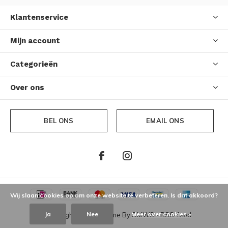
Klantenservice
Mijn account
Categorieën
Over ons
BEL ONS
EMAIL ONS
Wij slaan cookies op om onze website te verbeteren. Is dat akkoord?
Ja
Nee
Meer over cookies »
© Copyright
2026
- Theme By
DMWS
-
RSS-feed