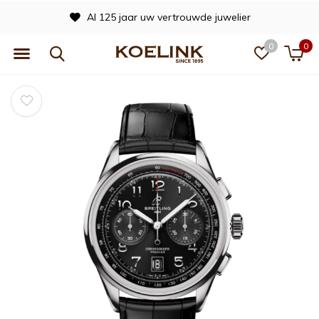
Al 125 jaar uw vertrouwde juwelier
0
0