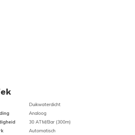
iek
Duikwaterdicht
ding
Analoog
digheid
30 ATM/Bar (300m)
rk
Automatisch