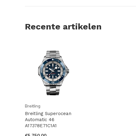
Recente artikelen
Breitling
Breitling Superocean
Automatic 46
A17378E71C1A1
€5.750,00