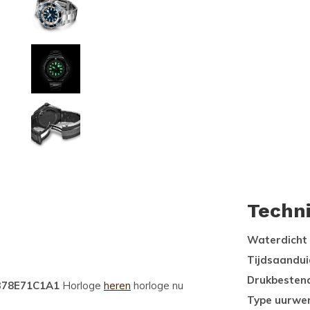
Techn
Waterdicht
Tijdsaandui
Drukbesten
7378E71C1A1
Horloge
heren
horloge nu
Type uurwe