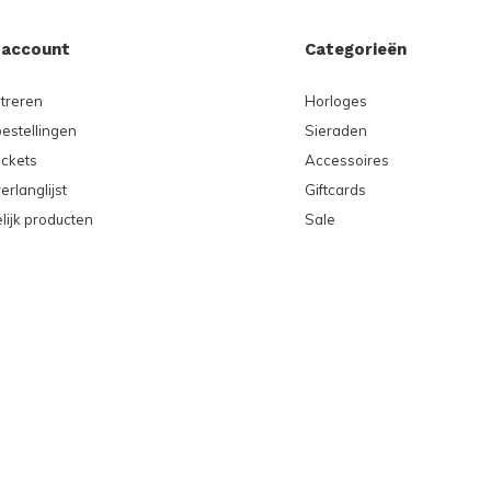
 account
Categorieën
treren
Horloges
bestellingen
Sieraden
ickets
Accessoires
erlanglijst
Giftcards
lijk producten
Sale