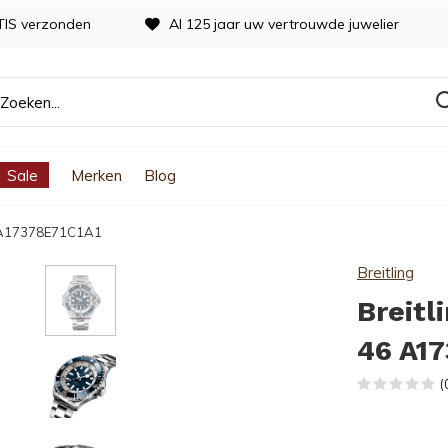
TIS verzonden
Al 125 jaar uw vertrouwde juwelier
Sale
Merken
Blog
6 A17378E71C1A1
Breitling
Breitl
46 A1
(