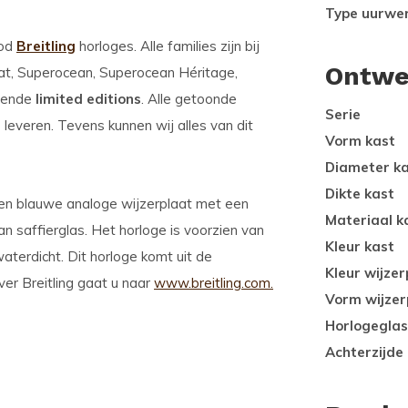
Type uurwe
od
Breitling
horloges. Alle families zijn bij
Ontwe
at, Superocean, Superocean Héritage,
llende
limited editions
. Alle getoonde
Serie
d
leveren. Tevens kunnen wij alles van dit
Vorm kast
Diameter k
Dikte kast
 een blauwe analoge wijzerplaat met een
Materiaal k
an saffierglas. Het horloge is voorzien van
Kleur kast
terdicht. Dit horloge komt uit de
Kleur wijzer
er Breitling gaat u naar
www.breitling.com.
Vorm wijzer
Horlogeglas
Achterzijde