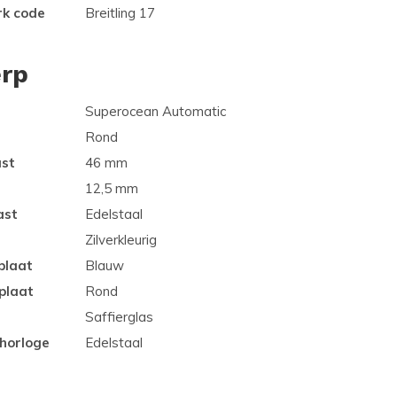
rk code
Breitling 17
rp
Superocean Automatic
Rond
ast
46 mm
12,5 mm
ast
Edelstaal
Zilverkleurig
plaat
Blauw
plaat
Rond
Saffierglas
 horloge
Edelstaal