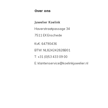
Over ons
Juwelier Koelink
Haverstraatpassage 34
7511 EX Enschede
KvK: 64790436
BTW: NL824242828B01
T: +31 (0)53 433 09 00
E:
klantenservice@koelinkjuwelier.nl