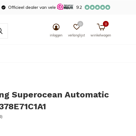
Officieel dealer van vele merken
9.2
0
0
inloggen
verlanglijst
winkelwagen
ing Superocean Automatic
7378E71C1A1
0)