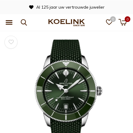
Al 125 jaar uw vertrouwde juwelier
0
0