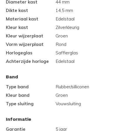
Diameter kast
44 mm
Dikte kast
14,5 mm
Materiaal kast
Edelstaal
Kleur kast
Zilverkleurig
Kleur wijzerplaat
Groen
Vorm wijzerplaat
Rond
Horlogeglas
Saffierglas
Achterzijde horloge
Edelstaal
Band
Type band
Rubber/silliconen
Kleur band
Groen
Type sluiting
Vouwsluiting
Informatie
Garantie
5 jaar