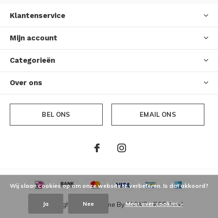
Klantenservice
Mijn account
Categorieën
Over ons
BEL ONS
EMAIL ONS
Wij slaan cookies op om onze website te verbeteren. Is dat akkoord?
Ja
Nee
Meer over cookies »
© Copyright
2026
- Theme By
DMWS
-
RSS-feed