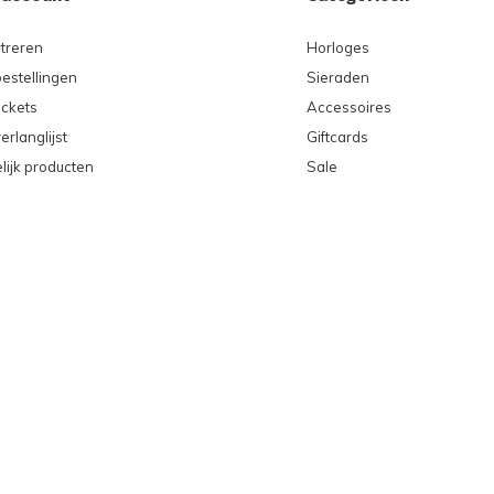
treren
Horloges
bestellingen
Sieraden
ickets
Accessoires
erlanglijst
Giftcards
lijk producten
Sale