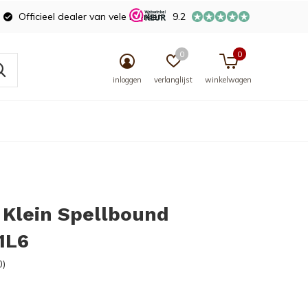
Officieel dealer van vele merken
9.2
0
0
inloggen
verlanglijst
winkelwagen
 Klein Spellbound
1L6
0)