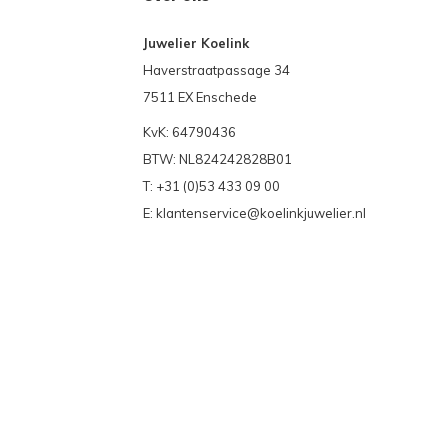
Juwelier Koelink
Haverstraatpassage 34
7511 EX Enschede
KvK: 64790436
BTW: NL824242828B01
T: +31 (0)53 433 09 00
E:
klantenservice@koelinkjuwelier.nl