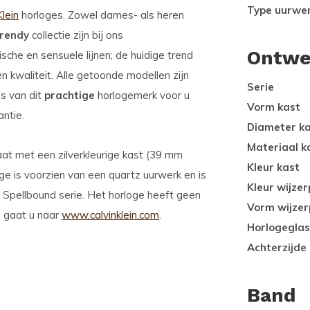
Type uurwe
Klein
horloges. Zowel dames- als heren
trendy
collectie zijn bij ons
Ontwe
che en sensuele lijnen; de huidige trend
 en kwaliteit. Alle getoonde modellen zijn
Serie
es van dit
prachtige
horlogemerk voor u
Vorm kast
antie.
Diameter k
Materiaal k
laat met een zilverkleurige kast (39 mm
Kleur kast
oge is voorzien van een quartz uurwerk en is
Kleur wijzer
 Spellbound serie. Het horloge heeft geen
Vorm wijzer
n gaat u naar
www.calvinklein.com
.
Horlogeglas
Achterzijde
Band