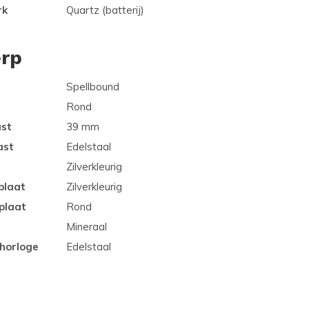
rk
Quartz (batterij)
rp
Spellbound
Rond
ast
39 mm
ast
Edelstaal
Zilverkleurig
plaat
Zilverkleurig
plaat
Rond
Mineraal
 horloge
Edelstaal