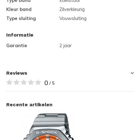
Type band
Edelstaal
Kleur band
Zilverkleurig
Type sluiting
Vouwsluiting
Informatie
Garantie
2 jaar
Reviews
0
/ 5
Recente artikelen