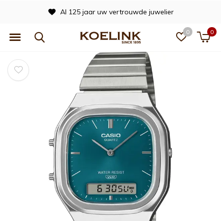
Al 125 jaar uw vertrouwde juwelier
0
0