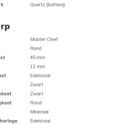
rk
Quartz (batterij)
rp
Master Chief
Rond
ast
45 mm
12 mm
ast
Edelstaal
Zwart
plaat
Zwart
plaat
Rond
Mineraal
 horloge
Edelstaal