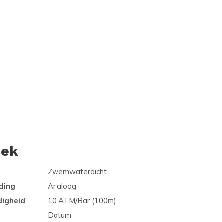
iek
Zwemwaterdicht
ding
Analoog
digheid
10 ATM/Bar (100m)
Datum