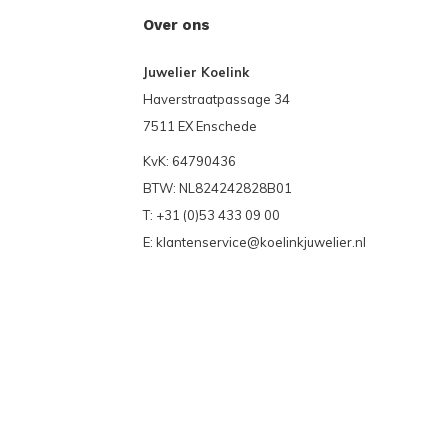
Over ons
Juwelier Koelink
Haverstraatpassage 34
7511 EX Enschede
KvK: 64790436
BTW: NL824242828B01
T: +31 (0)53 433 09 00
E:
klantenservice@koelinkjuwelier.nl