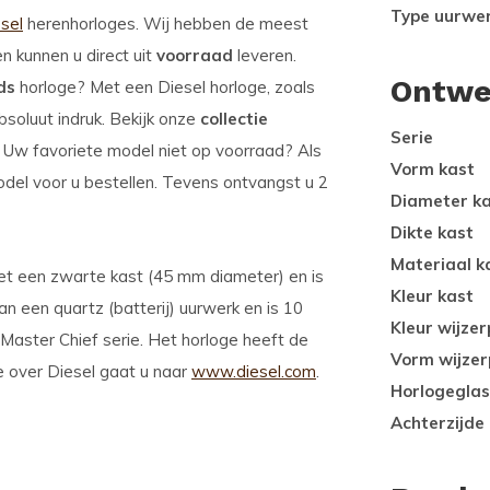
Type uurwe
sel
herenhorloges. Wij hebben de meest
en kunnen u direct uit
voorraad
leveren.
Ontwe
ds
horloge? Met een Diesel horloge, zoals
soluut indruk. Bekijk onze
collectie
Serie
. Uw favoriete model niet op voorraad? Als
Vorm kast
odel voor u bestellen. Tevens ontvangst u 2
Diameter k
Dikte kast
Materiaal k
et een zwarte kast (45 mm diameter) en is
Kleur kast
an een quartz (batterij) uurwerk en is 10
Kleur wijzer
Master Chief serie. Het horloge heeft de
Vorm wijzer
e over Diesel gaat u naar
www.diesel.com
.
Horlogeglas
Achterzijde