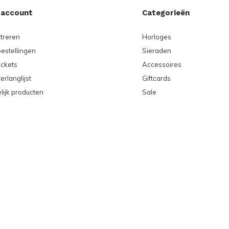
 account
Categorieën
treren
Horloges
bestellingen
Sieraden
ickets
Accessoires
erlanglijst
Giftcards
lijk producten
Sale