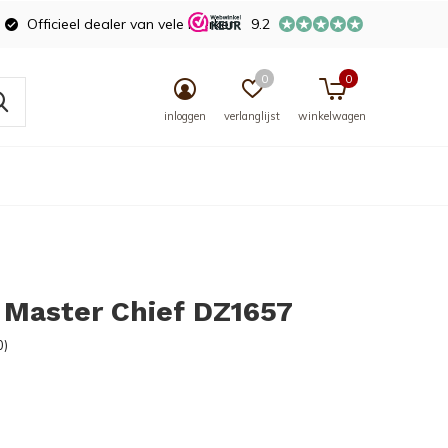
Officieel dealer van vele merken
9.2
0
0
inloggen
verlanglijst
winkelwagen
 Master Chief DZ1657
0)