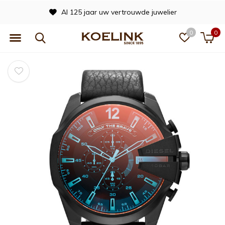
Al 125 jaar uw vertrouwde juwelier
0
0