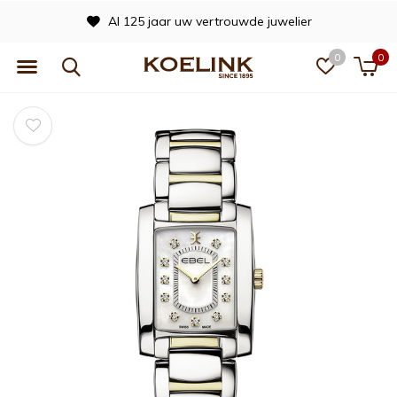
Al 125 jaar uw vertrouwde juwelier
0
0