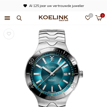
Al 125 jaar uw vertrouwde juwelier
0
0