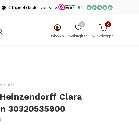
Officieel dealer van vele merken
9.2
0
0
inloggen
verlanglijst
winkelwagen
endorff
Heinzendorff Clara
en 30320535900
0)