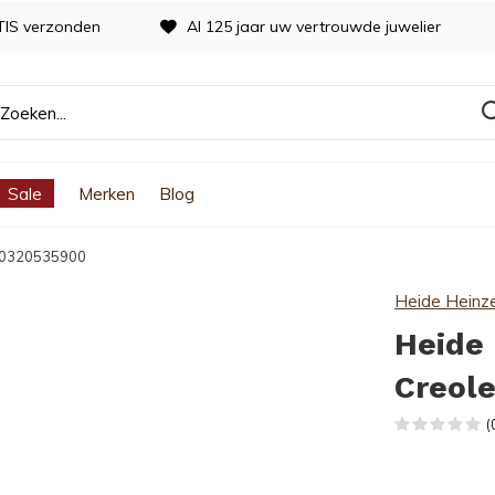
TIS verzonden
Al 125 jaar uw vertrouwde juwelier
Sale
Merken
Blog
 30320535900
Heide Heinz
Heide 
Creol
(