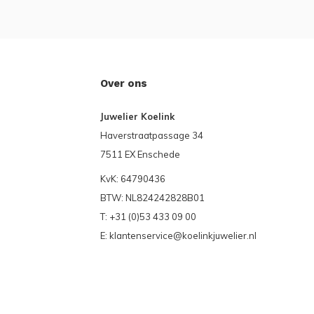
Over ons
Juwelier Koelink
Haverstraatpassage 34
7511 EX Enschede
KvK: 64790436
BTW: NL824242828B01
T: +31 (0)53 433 09 00
E:
klantenservice@koelinkjuwelier.nl