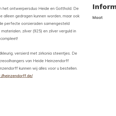
Inform
an het ontwerpersduo Heide en Gotthold. De
e alleen gedragen kunnen worden, maar ook
Maat
 de perfecte oorsieraden samengesteld
terialen, zilver (925) en zilver verguld in
 compleet!
kleurig, versierd met zirkonia steentjes. De
 creoolhangers van Heide Heinzendorff
nzendorff kunnen wij alles voor u bestellen.
://heinzendorff.de/