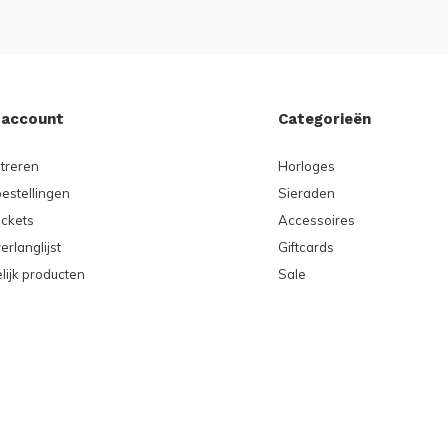
 account
Categorieën
treren
Horloges
bestellingen
Sieraden
ickets
Accessoires
erlanglijst
Giftcards
lijk producten
Sale