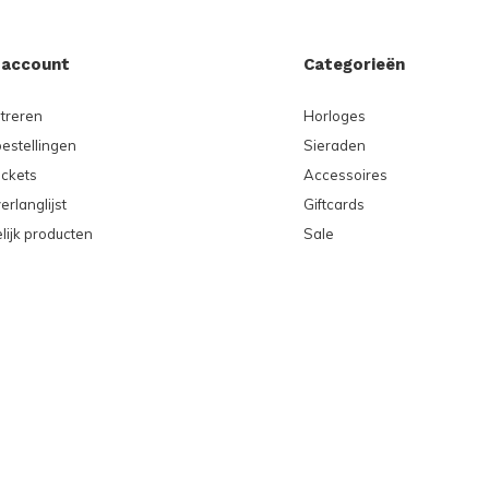
 account
Categorieën
treren
Horloges
bestellingen
Sieraden
ickets
Accessoires
erlanglijst
Giftcards
lijk producten
Sale