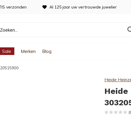
TIS verzonden
Al 125 jaar uw vertrouwde juwelier
Sale
Merken
Blog
0320515900
Heide Heinz
Heide 
30320
(