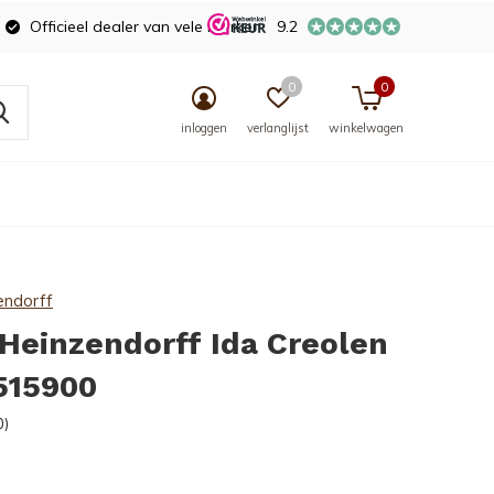
Officieel dealer van vele merken
9.2
0
0
inloggen
verlanglijst
winkelwagen
endorff
Heinzendorff Ida Creolen
515900
0)