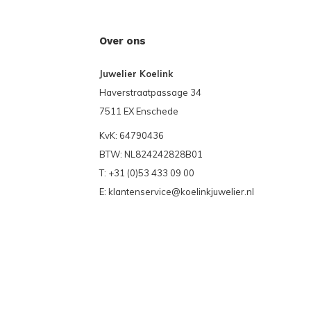
Over ons
Juwelier Koelink
Haverstraatpassage 34
7511 EX Enschede
KvK: 64790436
BTW: NL824242828B01
T: +31 (0)53 433 09 00
E:
klantenservice@koelinkjuwelier.nl