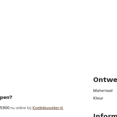
Ontwe
Materiaal
open?
Kleur
15900
nu online bij
Koelinkjuwelier.nl.
Inform