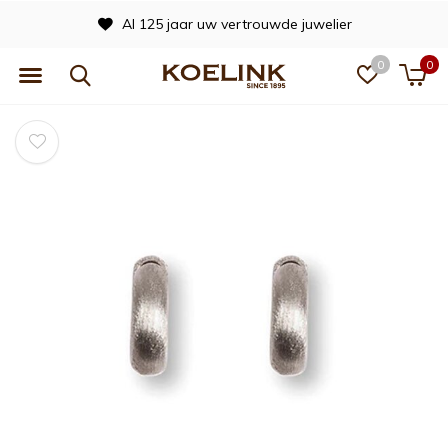
Al 125 jaar uw vertrouwde juwelier
0
0