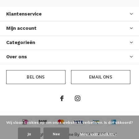
Klantenservice
Mijn account
Categorieën
Over ons
BEL ONS
EMAIL ONS
Wij slaan cookies op om onze website te verbeteren. Is dat akkoord?
Ja
Nee
Meer over cookies »
© Copyright
2026
- Theme By
DMWS
-
RSS-feed