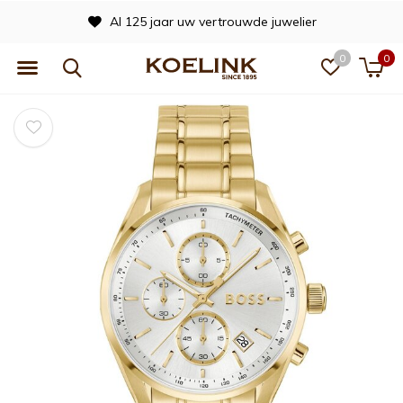
Al 125 jaar uw vertrouwde juwelier
0
0