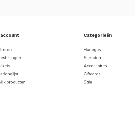
 account
Categorieën
treren
Horloges
bestellingen
Sieraden
ickets
Accessoires
erlanglijst
Giftcards
lijk producten
Sale