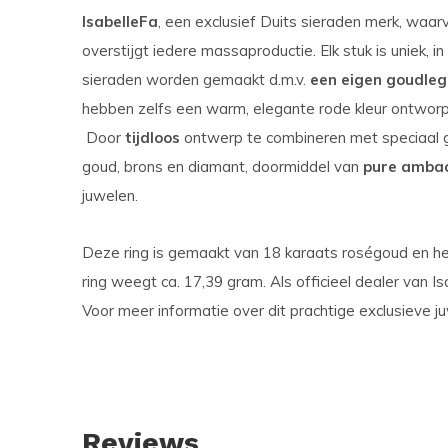
IsabelleFa
, een exclusief Duits sieraden merk, waa
overstijgt iedere massaproductie. Elk stuk is uniek, 
sieraden worden gemaakt d.m.v.
een eigen goudleg
hebben zelfs een warm, elegante rode kleur ontworp
Door
tijdloos
ontwerp te combineren met speciaal g
goud, brons en diamant, doormiddel van
pure amba
juwelen.
Deze ring is gemaakt van 18 karaats roségoud en he
ring weegt ca. 17,39 gram. Als officieel dealer van Is
Voor meer informatie over dit prachtige exclusieve 
Reviews