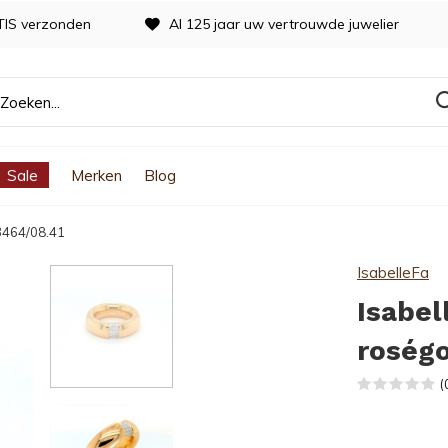
TIS verzonden
Al 125 jaar uw vertrouwde juwelier
Sale
Merken
Blog
13464/08.41
IsabelleFa
Isabel
roségo
(