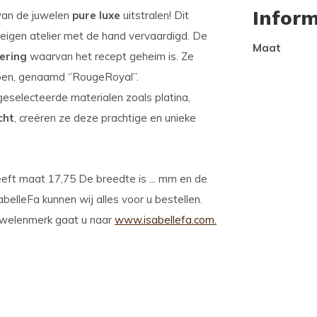
Inform
rvan de juwelen
pure luxe
uitstralen! Dit
in eigen atelier met de hand vervaardigd. De
Maat
ering
waarvan het recept geheim is. Ze
en, genaamd ‘’RougeRoyal’’.
eselecteerde materialen zoals platina,
cht
, creëren ze deze prachtige en unieke
eft maat 17,75 De breedte is ... mm en de
abelleFa kunnen wij alles voor u bestellen.
juwelenmerk gaat u naar
www.isabellefa.com.