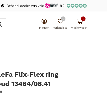
Officieel dealer van vele merken
9.2
0
0
inloggen
verlanglijst
winkelwagen
leFa Flix-Flex ring
ud 13464/08.41
0)