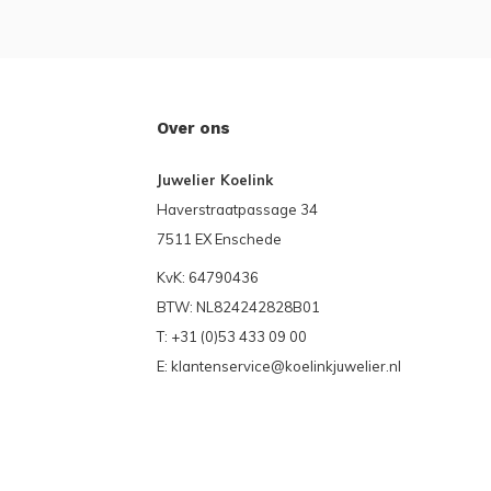
Over ons
Juwelier Koelink
Haverstraatpassage 34
7511 EX Enschede
KvK: 64790436
BTW: NL824242828B01
T: +31 (0)53 433 09 00
E:
klantenservice@koelinkjuwelier.nl