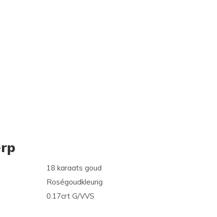
rp
18 karaats goud
Roségoudkleurig
0.17crt G/VVS