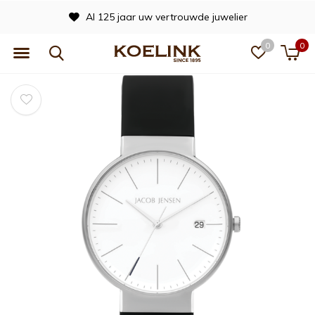
Al 125 jaar uw vertrouwde juwelier
0
0