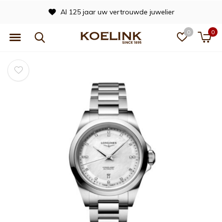
Al 125 jaar uw vertrouwde juwelier
0
0