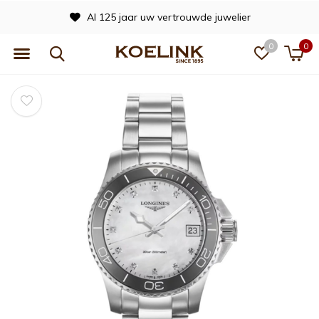
Al 125 jaar uw vertrouwde juwelier
0
0