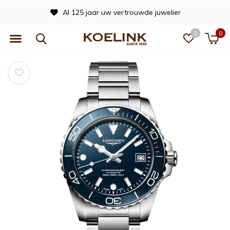
Al 125 jaar uw vertrouwde juwelier
0
0