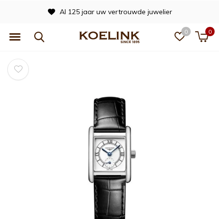
Al 125 jaar uw vertrouwde juwelier
0
0