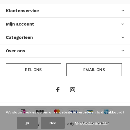
Klantenservice
Mijn account
Categorieën
Over ons
BEL ONS
EMAIL ONS
Wij slaan cookies op om onze website te verbeteren. Is dat akkoord?
Ja
Nee
Meer over cookies »
© Copyright
2026
- Theme By
DMWS
-
RSS-feed