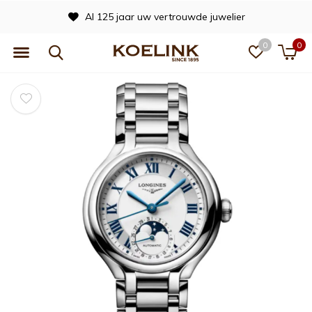
Al 125 jaar uw vertrouwde juwelier
0
0