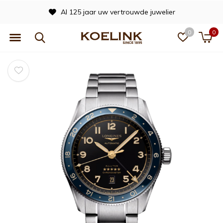
Al 125 jaar uw vertrouwde juwelier
0
0