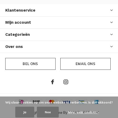
Klantenservice
Mijn account
Categorieën
Over ons
BEL ONS
EMAIL ONS
Wij slaan cookies op om onze website te verbeteren. Is dat akkoord?
Ja
Nee
Meer over cookies »
© Copyright
2026
- Theme By
DMWS
-
RSS-feed