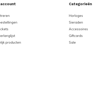
 account
Categorieën
treren
Horloges
bestellingen
Sieraden
ickets
Accessoires
erlanglijst
Giftcards
lijk producten
Sale