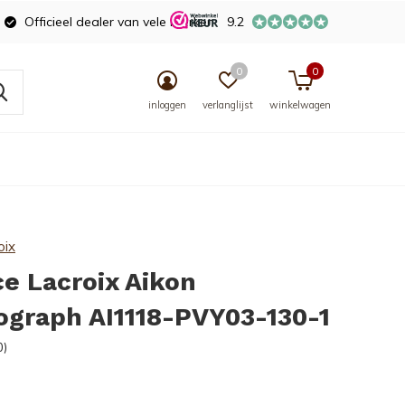
Officieel dealer van vele merken
9.2
0
0
inloggen
verlanglijst
winkelwagen
oix
e Lacroix Aikon
ograph AI1118-PVY03-130-1
0)