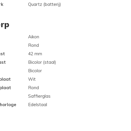
rk
Quartz (batterij)
rp
Aikon
Rond
ast
42 mm
ast
Bicolor (staal)
Bicolor
plaat
Wit
plaat
Rond
Saffierglas
 horloge
Edelstaal