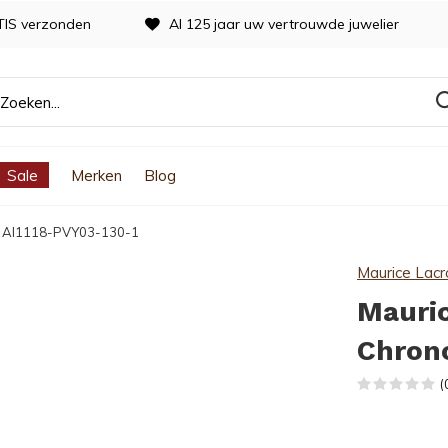
TIS verzonden
Al 125 jaar uw vertrouwde juwelier
Sale
Merken
Blog
h AI1118-PVY03-130-1
Maurice Lacr
Mauric
Chron
(