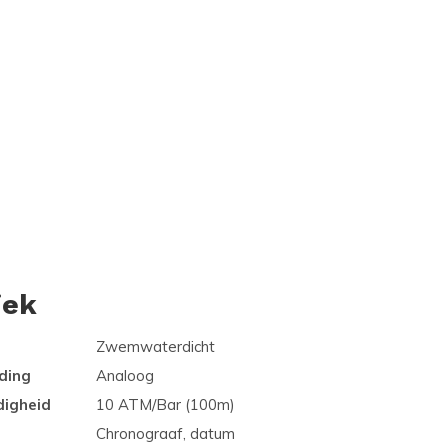
iek
Zwemwaterdicht
ding
Analoog
digheid
10 ATM/Bar (100m)
Chronograaf, datum