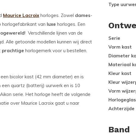
Type uurwe
od
Maurice Lacroix
horloges. Zowel
dames
-
Ontwe
e
horlogefabrikant van
luxe
horloges. Een
logewereld
! Verschillende lijnen van de
Serie
gd. Alle getoonde modellen kunnen wij direct
Vorm kast
t
prachtige
horlogemerk voor u bestellen.
Diameter k
Materiaal k
Kleur kast
 een bicolor kast (42 mm diameter) en is
Kleur wijzer
 een quartz (batterij) uurwerk en is 10
Vorm wijzer
Aikon serie. Het horloge heeft de volgende
Horlogeglas
matie over Maurice Lacroix gaat u naar
Achterzijde
Band