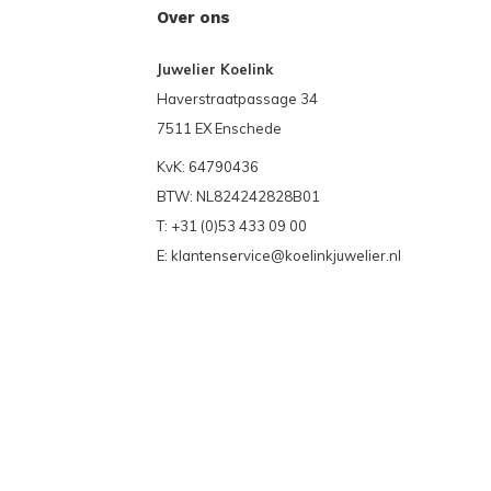
Over ons
Juwelier Koelink
Haverstraatpassage 34
7511 EX Enschede
KvK: 64790436
BTW: NL824242828B01
T: +31 (0)53 433 09 00
E:
klantenservice@koelinkjuwelier.nl