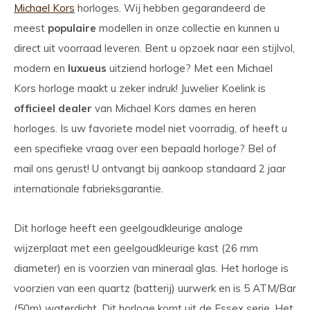
Michael Kors
horloges. Wij hebben gegarandeerd de
meest
populaire
modellen in onze collectie en kunnen u
direct uit voorraad leveren. Bent u opzoek naar een stijlvol,
modern en
luxueus
uitziend horloge? Met een Michael
Kors horloge maakt u zeker indruk! Juwelier Koelink is
officieel
dealer
van Michael Kors dames en heren
horloges. Is uw favoriete model niet voorradig, of heeft u
een specifieke vraag over een bepaald horloge? Bel of
mail ons gerust! U ontvangt bij aankoop standaard 2 jaar
internationale fabrieksgarantie.
Dit horloge heeft een geelgoudkleurige analoge
wijzerplaat met een geelgoudkleurige kast (26 mm
diameter) en is voorzien van mineraal glas. Het horloge is
voorzien van een quartz (batterij) uurwerk en is 5 ATM/Bar
(50m) waterdicht. Dit horloge komt uit de Essex serie. Het