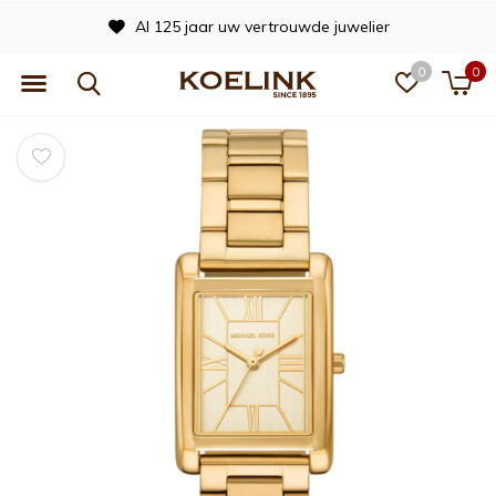
Al 125 jaar uw vertrouwde juwelier
0
0