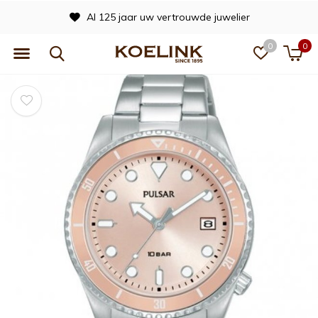
Al 125 jaar uw vertrouwde juwelier
0
0