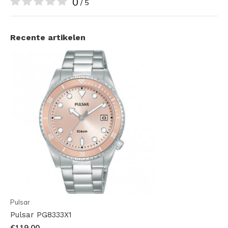
0
/ 5
Recente artikelen
Pulsar
Pulsar PG8333X1
€119,00