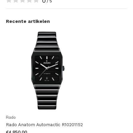
0
/ 5
Recente artikelen
Rado
Rado Anatom Automactic R10201152
€4.850,00