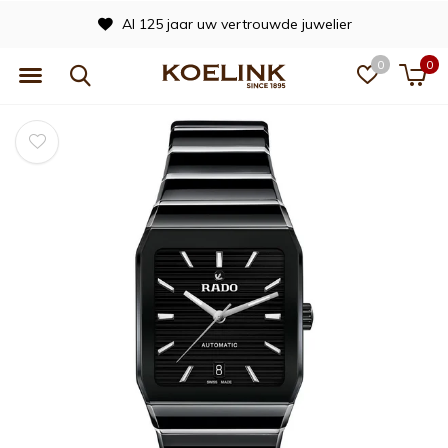
Al 125 jaar uw vertrouwde juwelier
0
0