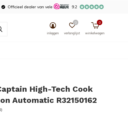
Officieel dealer van vele merken
9.2
0
0
inloggen
verlanglijst
winkelwagen
Captain High-Tech Cook
ton Automatic R32150162
0)