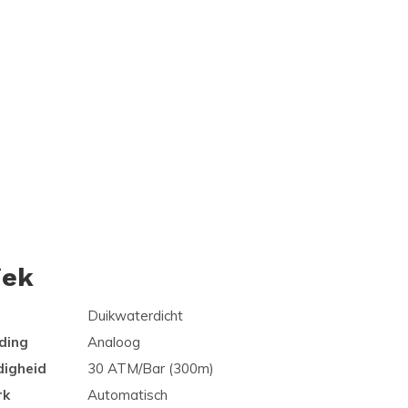
iek
Duikwaterdicht
ding
Analoog
digheid
30 ATM/Bar (300m)
rk
Automatisch