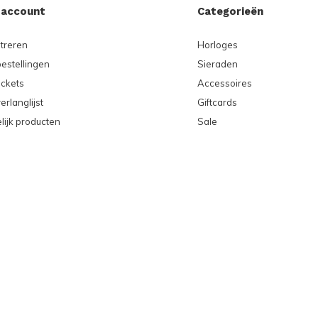
 account
Categorieën
treren
Horloges
bestellingen
Sieraden
ickets
Accessoires
erlanglijst
Giftcards
lijk producten
Sale