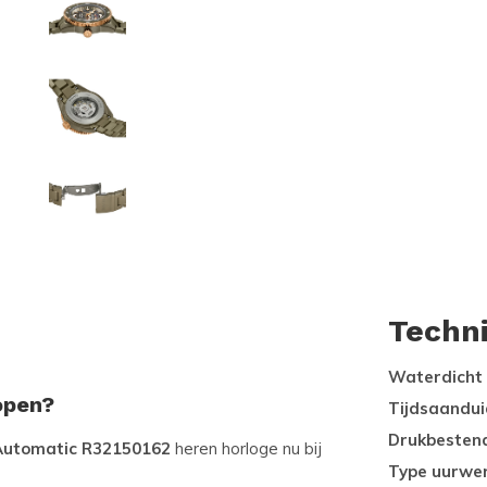
Techn
Waterdicht
open?
Tijdsaandui
Drukbesten
Automatic R32150162
heren horloge nu bij
Type uurwe