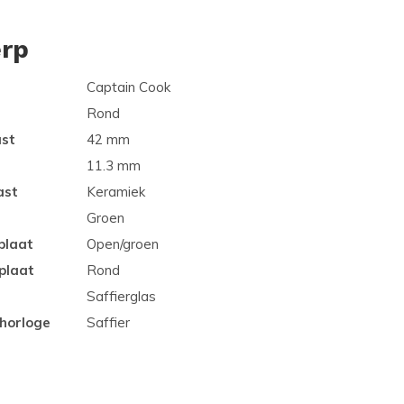
rp
Captain Cook
Rond
ast
42 mm
11.3 mm
ast
Keramiek
Groen
plaat
Open/groen
plaat
Rond
Saffierglas
 horloge
Saffier