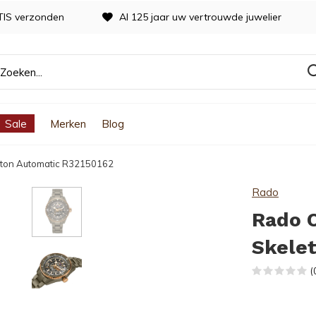
TIS verzonden
Al 125 jaar uw vertrouwde juwelier
Sale
Merken
Blog
eton Automatic R32150162
Rado
Rado 
Skele
(