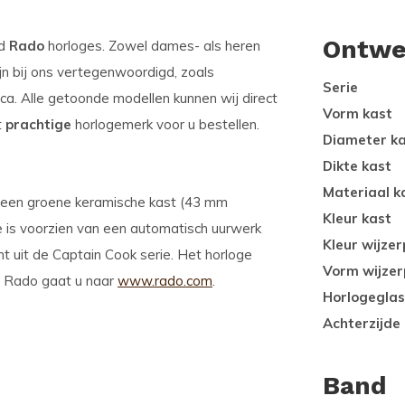
Ontwe
od
Rado
horloges. Zowel dames- als heren
ijn bij ons vertegenwoordigd, zoals
Serie
ca. Alle getoonde modellen kunnen wij direct
Vorm kast
t
prachtige
horlogemerk voor u bestellen.
Diameter k
Dikte kast
Materiaal k
t een groene keramische kast (43 mm
Kleur kast
ge is voorzien van een automatisch uurwerk
Kleur wijzer
t uit de Captain Cook serie. Het horloge
Vorm wijzer
er Rado gaat u naar
www.rado.com
.
Horlogeglas
Achterzijde
Band