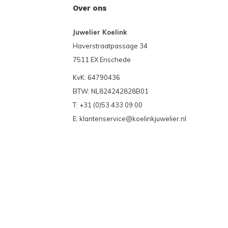
Over ons
Juwelier Koelink
Haverstraatpassage 34
7511 EX Enschede
KvK: 64790436
BTW: NL824242828B01
T: +31 (0)53 433 09 00
E:
klantenservice@koelinkjuwelier.nl