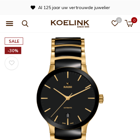
Al 125 jaar uw vertrouwde juwelier
0
0
SALE
-30%