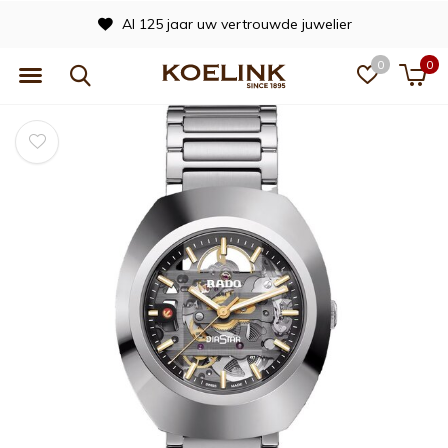
Al 125 jaar uw vertrouwde juwelier
0
0