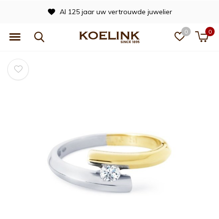
Al 125 jaar uw vertrouwde juwelier
0
0