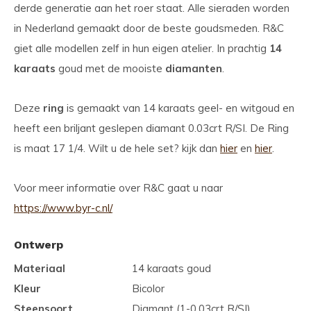
derde generatie aan het roer staat. Alle sieraden worden
in Nederland gemaakt door de beste goudsmeden. R&C
giet alle modellen zelf in hun eigen atelier. In prachtig
14
karaats
goud met de mooiste
diamanten
.
Deze
ring
is gemaakt van 14 karaats geel- en witgoud en
heeft een briljant geslepen diamant 0.03crt R/SI. De Ring
is maat 17 1/4. Wilt u de hele set? kijk dan
hier
en
hier
.
Voor meer informatie over R&C gaat u naar
https://www.byr-c.nl/
Ontwerp
Materiaal
14 karaats goud
Kleur
Bicolor
Steensoort
Diamant (1-0,03crt R/SI)