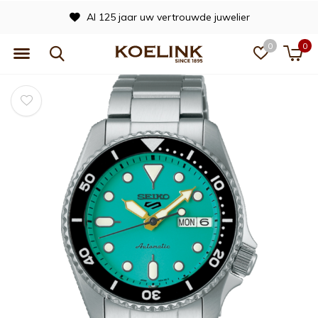
Al 125 jaar uw vertrouwde juwelier
0
0