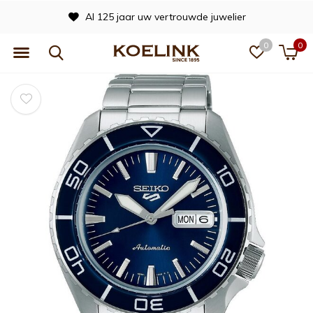
Al 125 jaar uw vertrouwde juwelier
0
0