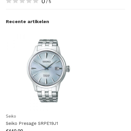
0
/ 5
Recente artikelen
Seiko
Seiko Presage SRPE19J1
€440,00