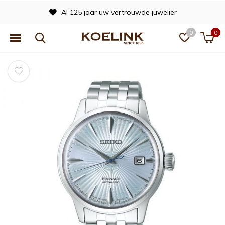
Al 125 jaar uw vertrouwde juwelier
0
0