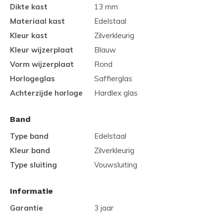
Dikte kast
13 mm
Materiaal kast
Edelstaal
Kleur kast
Zilverkleurig
Kleur wijzerplaat
Blauw
Vorm wijzerplaat
Rond
Horlogeglas
Saffierglas
Achterzijde horloge
Hardlex glas
Band
Type band
Edelstaal
Kleur band
Zilverkleurig
Type sluiting
Vouwsluiting
Informatie
Garantie
3 jaar