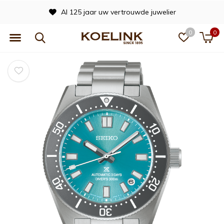
Al 125 jaar uw vertrouwde juwelier
0
0