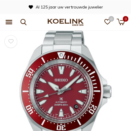
Al 125 jaar uw vertrouwde juwelier
0
0