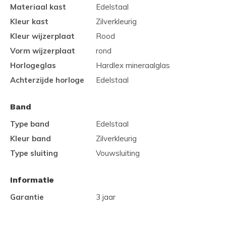
Materiaal kast
Edelstaal
Kleur kast
Zilverkleurig
Kleur wijzerplaat
Rood
Vorm wijzerplaat
rond
Horlogeglas
Hardlex mineraalglas
Achterzijde horloge
Edelstaal
Band
Type band
Edelstaal
Kleur band
Zilverkleurig
Type sluiting
Vouwsluiting
Informatie
Garantie
3 jaar