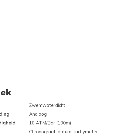
iek
Zwemwaterdicht
ding
Analoog
digheid
10 ATM/Bar (100m)
Chronograaf, datum, tachymeter