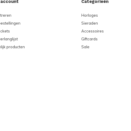
 account
Categorieën
treren
Horloges
bestellingen
Sieraden
ickets
Accessoires
erlanglijst
Giftcards
lijk producten
Sale