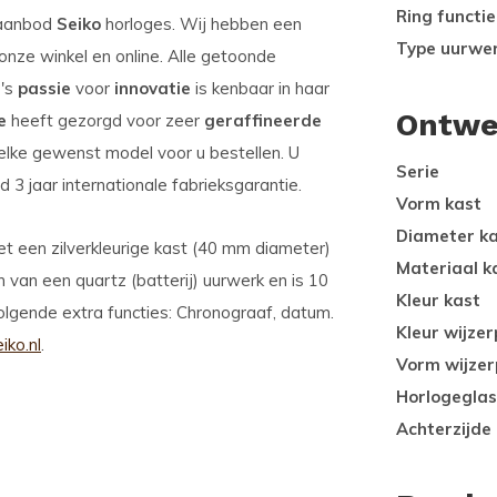
Ring functie
m aanbod
Seiko
horloges. Wij hebben een
Type uurwe
 onze winkel en online. Alle getoonde
o's
passie
voor
innovatie
is kenbaar in haar
Ontwe
e
heeft gezorgd voor zeer
geraffineerde
 elke gewenst model voor u bestellen. U
Serie
3 jaar internationale fabrieksgarantie.
Vorm kast
Diameter k
t een zilverkleurige kast (40 mm diameter)
Materiaal k
n van een quartz (batterij) uurwerk en is 10
Kleur kast
lgende extra functies: Chronograaf, datum.
Kleur wijzer
ko.nl
.
Vorm wijzer
Horlogeglas
Achterzijde