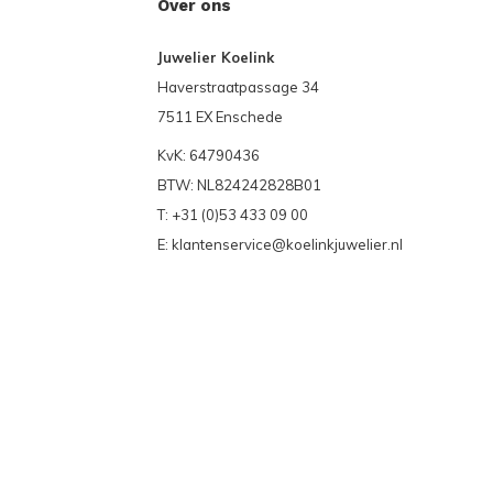
Over ons
Juwelier Koelink
Haverstraatpassage 34
7511 EX Enschede
KvK: 64790436
BTW: NL824242828B01
T: +31 (0)53 433 09 00
E:
klantenservice@koelinkjuwelier.nl