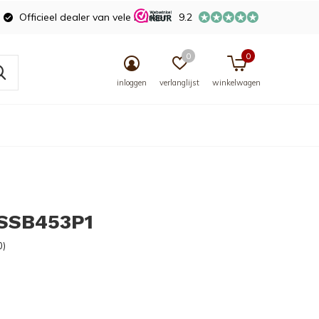
Officieel dealer van vele merken
9.2
0
0
inloggen
verlanglijst
winkelwagen
 SSB453P1
0)