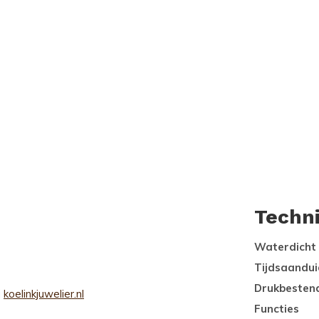
Techn
Waterdicht
Tijdsaandui
Drukbesten
j
koelinkjuwelier.nl
Functies