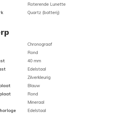
Roterende Lunette
rk
Quartz (batterij)
rp
Chronograaf
Rond
ast
40 mm
ast
Edelstaal
Zilverkleurig
plaat
Blauw
plaat
Rond
Mineraal
 horloge
Edelstaal