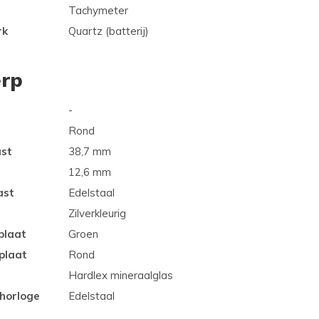
Tachymeter
rk
Quartz (batterij)
rp
-
Rond
ast
38,7 mm
12,6 mm
ast
Edelstaal
Zilverkleurig
plaat
Groen
plaat
Rond
Hardlex mineraalglas
 horloge
Edelstaal