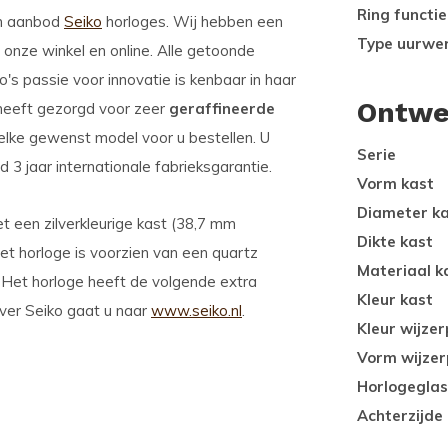
Ring functie
im aanbod
Seiko
horloges. Wij hebben een
Type uurwe
onze winkel en online. Alle getoonde
o's passie voor innovatie is kenbaar in haar
Ontwe
 heeft gezorgd voor zeer
geraffineerde
 elke gewenst model voor u bestellen. U
Serie
3 jaar internationale fabrieksgarantie.
Vorm kast
Diameter k
t een zilverkleurige kast (38,7 mm
Dikte kast
Het horloge is voorzien van een quartz
Materiaal k
. Het horloge heeft de volgende extra
Kleur kast
over Seiko gaat u naar
www.seiko.nl
.
Kleur wijzer
Vorm wijzer
Horlogeglas
Achterzijde