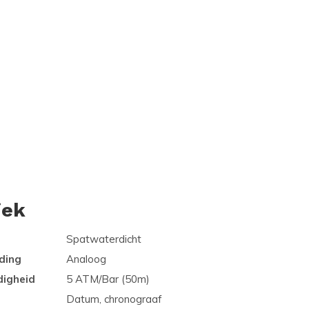
iek
Spatwaterdicht
ding
Analoog
digheid
5 ATM/Bar (50m)
Datum, chronograaf