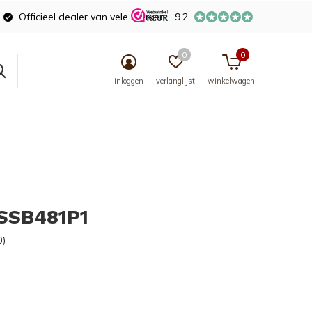
Officieel dealer van vele merken
9.2
0
0
inloggen
verlanglijst
winkelwagen
 SSB481P1
0)